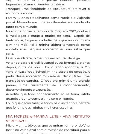
lugares e culturas diferentes também.
Tranquei uma faculdade de Arquitetura pra viver o
mundo da moda.
Foram 15 anos trabalhando como modelo e viajando
por aí. Morando em lugares diferentes e aprendendo
tanto com o mundo.
Na minha primeira temporada fora, em 2012, conheci
a meditação e então a prática de Yoga. Depois de
tanto rodar, fui parar na Índia, país que mudou muito
a minha vida. Foi a minha última temporada como
modelo, mas naquele momento eu não sabia que
seria.
Lá eu decidi fazer o meu primeiro curso de Yoga
Voltando para o Brasil, busquei outra formação, e anos
depois, outra de novo. Foi quando encontrei a Yin
Yang Vinyasa Yoga School, minha escola do coração. A
partir desse momento foi onde eu decidi fazer uma
transição de carreira. O Yoga pra mim é uma grande
paixão, uma ferramenta de autoconhecimento,
desenvolvimento e expansão.
Acredito que todo conhecimento só se torna válido
quando a gente compartilha com o mundo.
Foi o que decidi fazer, e todos os dias tenho a certeza
que foi uma das minhas melhores escolhas.
MIA MORETE e MARINA LEITE - VIVA INSTITUTO
VERDE AZUL
Mia e Marina, biólogas que se uniram em prol do Viva
Instituto Verde Azul com a missão de contribuir para a