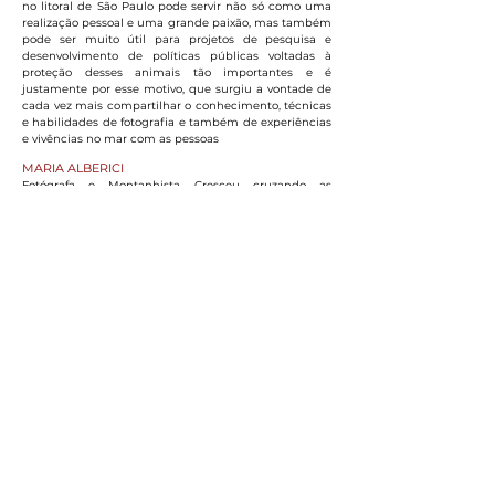
no litoral de São Paulo pode servir não só como uma
realização pessoal e uma grande paixão, mas também
pode ser muito útil para projetos de pesquisa e
desenvolvimento de políticas públicas voltadas à
proteção desses animais tão importantes e é
justamente por esse motivo, que surgiu a vontade de
cada vez mais compartilhar o conhecimento, técnicas
e habilidades de fotografia e também de experiências
e vivências no mar com as pessoas
MARIA ALBERICI
Fotógrafa e Montanhista. Cresceu cruzando as
fronteiras do Brasil passando de carro pela Argentina,
escalando vulcões, conhecendo lugares fora do
convencional e se conectando com a natureza desde
sempre. Encontra nas vivências e expedições, a
inspiração para produzir imagens sensíveis, profundas,
que evidenciam o cuidado com a natureza e
diferentes culturas
PROGRAMAÇÃO
DIA 1 – BOAS VINDAS E ACOMODAÇÕES
MANTENHA O FOGO ACESO
O Fogo é nossa energia vital
Apresentação do hotel e acomodações com