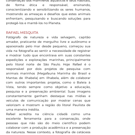
conservação dos mamíferos aquáticos e seus habitats,
de forma ética e responsável, ensinando,
conscientizando e sensibilizando os seres humanos,
mostrando as ameaças e desafios que estes animais
enfrentam, pesquisando e buscando soluções para
protegê-los e mantê-los no Planeta.
RAFAEL MESQUITA
Fotógrafo de natureza e vida selvagem, capitão
amador, praticante de mergulho livre e autônomo e
apaixonado pelo mar desde pequeno, começou sua
vida na fotografia ao sentir a necessidade de registrar
e mostrar tudo que encontrava em suas constantes
expedições e explorações marinhas, principalmente
pelo litoral norte de São Paulo. Hoje Rafael é o
responsável por dois projetos de pesquisa com
animais marinhos (Megafauna Marinha do Brasil e
Mantas de Ilhabela) em Ilhabela, além de colaborar
com outros importantes projetos, como o Baleia à
Vista, tendo sempre como objetivo a educação,
pesquisa e a preservação ambiental. Suas imagens
constantemente ganham destaque nas mídias e
veículos de comunicação por mostrar cenas que
valorizam e mostram a região do litoral Paulista de
uma maneira inédita.
Rafael acredita na ciência cidadã como uma
excelente ferramenta para a conservação, onde
pessoas que não são do meio científico podem
colaborar com a produção acadêmica e a preservação
da natureza. Nesse contexto, a fotografia de cetáceos