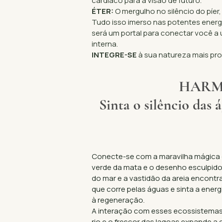
cardíaco para a visão de futuro.
ÉTER:
O mergulho no silêncio do píer
Tudo isso imerso nas potentes energ
será um portal para conectar você a
interna.
INTEGRE-SE
à sua natureza mais pro
HARMO
Sinta o silêncio das 
Conecte-se com a maravilha mágica da
verde da mata e o desenho esculpido
do mar e a vastidão da areia encontr
que corre pelas águas e sinta a energ
à regeneração.
A interação com esses ecossistemas 
rio e o frescor das lagoas expande a 