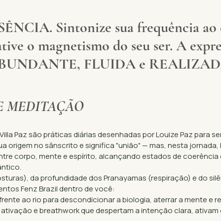
ÊNCIA. Sintonize sua frequência ao c
 ative o magnetismo do seu ser. A expr
BUNDANTE, FLUIDA e REALIZAD
E MEDITAÇÃO
Villa Paz são práticas diárias desenhadas por Louize Paz para s
a origem no sânscrito e significa "união" — mas, nesta jornada,
ntre corpo, mente e espírito, alcançando estados de coerência 
ntico.
sturas), da profundidade dos Pranayamas (respiração) e do sil
ntos Fenz Brazil dentro de você:
rente ao rio para descondicionar a biologia, aterrar a mente e r
 ativação e breathwork que despertam a intenção clara, ativam 