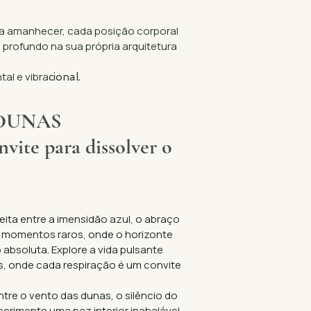
da amanhecer, cada posição corporal
profundo na sua própria arquitetura
al e vibra
cional.
 DUNAS
nvite para dissolver o
ita entre a imensidão azul, o abraço
e momentos raros, onde o horizonte
absoluta. Explore a vida pulsante
ais, onde cada respiração é um convite
re o vento das dunas, o silêncio do
perimente uma paz interior inabalável,