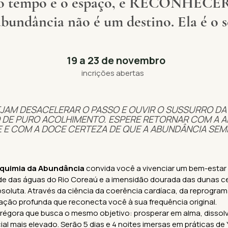
empo e o espaço, e RECONHECER no
abundância não é um destino. Ela é o s
19 a 23 de novembro
incrições abertas
JAM DESACELERAR O PASSO E OUVIR O SUSSURRO DA 
DE PURO ACOLHIMENTO. ESPERE RETORNAR COM A AL
E COM A DOCE CERTEZA DE QUE A ABUNDÂNCIA SEMP
lquimia da Abundância
convida você a vivenciar um bem-estar 
ade das águas do Rio Coreaú e a imensidão dourada das dunas
absoluta. Através da ciência da coerência cardíaca, da reprogr
ão profunda que reconecta você à sua frequência original.
régora que busca o mesmo objetivo: prosperar em alma, dissolve
ial mais elevado. Serão 5 dias e 4 noites imersas em práticas d