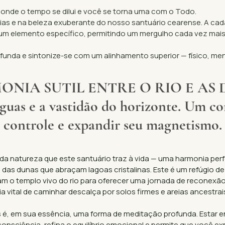
, onde o tempo se dilui e você se torna uma com o Todo.
ias e na beleza exuberante do nosso santuário cearense. A ca
 um elemento específico, permitindo um mergulho cada vez mais 
funda e sintonize-se com um alinhamento superior — físico, ment
NIA SUTIL ENTRE O RIO E AS
águas e a vastidão do horizonte. Um co
controle e expandir seu magnetismo.
 natureza que este santuário traz à vida — uma harmonia perfe
 das dunas que abraçam lagoas cristalinas. Este é um refúgio d
am o templo vivo do rio para oferecer uma jornada de reconexão 
ia vital de caminhar descalça por solos firmes e areias ancestr
é, em sua essência, uma forma de meditação profunda. Estar ent
consciência, refina o equilíbrio emocional e permite que você ex