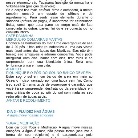
nesse elemento são Tadasana (posição da montanha e
Vrikshásana (posição da árvore).
Se o corpo fica mais estável, firme e compacto, a mente
também constrói um estado de silêncio e de
aquietamento. Para sentir esse elemento durante o
sádhana (prática de yoga), é importante ter estabilidade
física, sentir que cada parte do corpo está de fato
conectada às outras partes fluindo e se conectando no
conjunto inteiro.
CAFÉ DA MANHÃ
MERGULHO COM ARRAIS MANTAS
Conheça as borboletas do mar. Uma envergadura de asa
de 4-20 pés. Uma criatura inofensiva e uma das vistas
mais fascinantes das águas das Maldivas. Elas não têm
ferrão; são amigáveis ​​e adoram companhia. Você pode
mergulhar com elas, nadar com elas, tirar fotos e se
surpreender com sua identidade única. Será uma
lembrança única em sua vida.
ALMOÇO
PIQUINIQUE E O PÔR-DO-SOL NO BANCO DE AREIA
Estar sob o sol em um banco de areia em meio ao
Oceano Índico, cercado por uma lagoa sem fim. Como
isso soa?
Em uma tarde de piquenique é garantido que
você irá se surpreender desfrutando da serenidade em
uma prática de yoga ao pôr do sol com nada ao seu
redor além de águas azuis
.
JANTAR E RECOLHIMENTO
DIA 3 - FLUIDEZ NAS ÁGUAS
A água move nossas emoções
YOGA E MEDITAÇÃO
Bom dia com Yoga e Meditação. A água move nossas
emoções. A água é fluida, não possui forma (assume a
forma de seu recipiente) e é caracterizada pelo