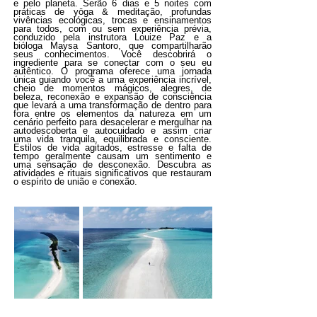
e pelo planeta. Serão 6 dias e 5 noites com
práticas de yōga & meditação, profundas
vivências ecológicas, trocas e ensinamentos
para todos, com ou sem experiência prévia,
conduzido pela instrutora Louize Paz e a
bióloga Maysa Santoro, que compartilharão
seus conhecimentos. Você descobrirá o
ingrediente para se conectar com o seu eu
autêntico. O programa oferece uma jornada
única guiando você a uma experiência incrível,
cheio de momentos mágicos, alegres, de
beleza, reconexão e expansão de consciência
que levará a uma transformação de dentro para
fora entre os elementos da natureza em um
cenário perfeito para desacelerar e mergulhar na
autodescoberta e autocuidado e assim criar
uma vida tranquila, equilibrada e consciente.
Estilos de vida agitados, estresse e falta de
tempo geralmente causam um sentimento e
uma sensação de desconexão. Descubra as
atividades e rituais significativos que restauram
o espírito de união e conexão.