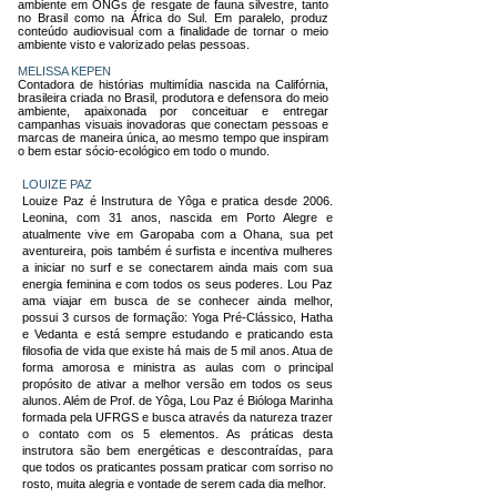
ambiente em ONGs de resgate de fauna silvestre, tanto
no Brasil como na África do Sul. Em paralelo, produz
conteúdo audiovisual com a finalidade de tornar o meio
ambiente visto e valorizado pelas pessoas.
MELISSA KEPEN
Contadora de histórias multimídia nascida na Califórnia,
brasileira criada no Brasil, produtora e defensora do meio
ambiente, apaixonada por conceituar e entregar
campanhas visuais inovadoras que conectam pessoas e
marcas de maneira única, ao mesmo tempo que inspiram
o bem estar sócio-ecológico em todo o mundo.
LOUIZE PAZ
Louize Paz é Instrutura de Yôga e pratica desde 2006.
Leonina, com 31 anos, nascida em Porto Alegre e
atualmente vive em Garopaba com a Ohana, sua pet
aventureira, pois também é surfista e incentiva mulheres
a iniciar no surf e se conectarem ainda mais com sua
energia feminina e com todos os seus poderes. Lou Paz
ama viajar em busca de se conhecer ainda melhor,
possui 3 cursos de formação: Yoga Pré-Clássico, Hatha
e Vedanta e está sempre estudando e praticando esta
filosofia de vida que existe há mais de 5 mil anos. Atua de
forma amorosa e ministra as aulas com o principal
propósito de ativar a melhor versão em todos os seus
alunos. Além de Prof. de Yôga, Lou Paz é Bióloga Marinha
formada pela UFRGS e busca através da natureza trazer
o contato com os 5 elementos. As práticas desta
instrutora são bem energéticas e descontraídas, para
que todos os praticantes possam praticar com sorriso no
rosto, muita alegria e vontade de serem cada dia melhor.