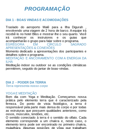
PROGRAMAÇÃO
DIA 1 - BOAS VINDAS E ACOMODAÇÕES
Traslado do aeroporto Malé para a Ilha Digurah ,
envolvendo uma viagem de 2 hora de barco. A equipe irá
recebê-lo no hotel Bliss e mostrar-lhe o seu quarto. Você
irá conhecer os instrutores e os guias que
acompanharão o grupo para falar sobre o programa.
EGRÉGORA EM CÍRCULO SAGRADO
APRESENTAÇÕES & CONEXÕES
Momento dedicado a apresentações dos participantes e
detalhes sobre o programa.
MEDITAÇÃO E ANCORAMENTO COM A ENERGIA DA
ILHA
Meditação indoor ou outdoor se as condições climáticas
permitirem, seguido do jantar de boas-vindas.
DIA 2 - PODER DA TERRA
Terra representa nosso corpo
YOGA E MEDITAÇÃO
Bom dia com Yoga e Meditação. Começamos nossa
prática pelo elemento terra que é caracterizado pela
firmeza. Do ponto de vista fisiológico, a terra é
responsável pela parte mais densa do corpo e por todas
as estruturas que possuem qualidades anteriores, como
ossos, músculos, tendões, etc.
O sentido conectado à terra é o sentido do olfato. Cada
elemento corresponde a um chakra e, neste caso, o
elemento terra pode ser encontrado no primeiro chakra,
muladhára. Algumas posições de yôga que trabalham