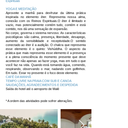
Espirituais
YOGA E MEDITAÇÃO
Aproveite a manhã para desfrutar da última prática
inspirada no elemento éter. Representa nossa alma,
conexão com os Reinos Espirituais.O éter é ilimitado e
vazio, mas potencialmente contém tudo, contém e está
contido, nos dá uma sensação de expansão.
No corpo, governa o sistema nervoso. As características
psicológicas são calma, presença, liberdade, desapego,
aumento da sensibilidade e receptividade.O sentido
conectado ao éter é a audição. O chakra que representa
esse elemento é o quinto: Vishúddha. O aspecto da
prática que mais representa esse elemento é a presença
e a plena consciência do momento presente que deve
acontecer não apenas ao fazer yoga, mas em tudo o que
você faz na vida. Quando está tomando água, comendo,
respirando, observando o mar, nadando com golfinhos.
Em tudo. Estar no presente é o foco deste elemento
.
CAFÉ DA MANHÃ
TEMPO LIVRE NA PRAIA COM SUB E CANOA
SAUDAÇÕES, AGRADECIMENTOS E DESPEDIDA
Saída do hotel até o aeroporto de Malé
* A ordem das atividades pode sofrer alterações.