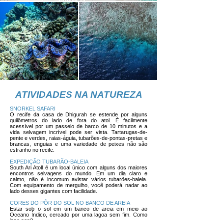
ATIVIDADES NA NATUREZA
SNORKEL SAFARI
O recife da casa de Dhigurah se estende por alguns
quilômetros do lado de fora do atol. É facilmente
acessível por um passeio de barco de 10 minutos e a
vida selvagem incrível pode ser vista. Tartarugas-de-
pente e verdes, raias-águia, tubarões-de-pontas-pretas e
brancas, enguias e uma variedade de peixes não são
estranho no recife.
EXPEDIÇÃO TUBARÃO-BALEIA
South Ari Atoll é um local único com alguns dos maiores
encontros selvagens do mundo. Em um dia claro e
calmo, não é incomum avistar vários tubarões-baleia.
Com equipamento de mergulho, você poderá nadar ao
lado desses gigantes com facilidade.
CORES DO PÔR DO SOL NO BANCO DE AREIA
Estar sob o sol em um banco de areia em meio ao
Oceano Índico, cercado por uma lagoa sem fim. Como