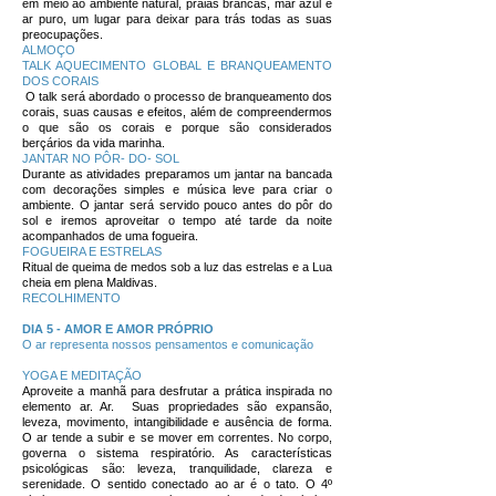
em meio ao ambiente natural, praias brancas, mar azul e
ar puro, um lugar para deixar para trás todas as suas
preocupações.
ALMOÇO
TALK AQUECIMENTO GLOBAL E BRANQUEAMENTO
DOS CORAIS
O talk será abordado o processo de branqueamento dos
corais, suas causas e efeitos, além de compreendermos
o que são os corais e porque são considerados
berçários da vida marinha.
JANTAR NO PÔR- DO- SOL
Durante as atividades preparamos um jantar na bancada
com decorações simples e música leve para criar o
ambiente. O jantar será servido pouco antes do pôr do
sol e iremos aproveitar o tempo até tarde da noite
acompanhados de uma fogueira.
FOGUEIRA E ESTRELAS
Ritual de queima de medos sob a luz das estrelas e a Lua
cheia em plena Maldivas.
RECOLHIMENTO
DIA 5 - AMOR E AMOR PRÓPRIO
O ar representa nossos pensamentos e comunicação
YOGA E MEDITAÇÃO
Aproveite a manhã para desfrutar a prática inspirada no
elemento ar. Ar. Suas propriedades são expansão,
leveza, movimento, intangibilidade e ausência de forma.
O ar tende a subir e se mover em correntes. No corpo,
governa o sistema respiratório. As características
psicológicas são: leveza, tranquilidade, clareza e
serenidade. O sentido conectado ao ar é o tato. O 4º