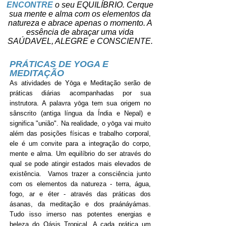
ENCONTRE
o seu EQUILÍBRIO. Cerque
sua mente e alma com os elementos da
natureza e abrace apenas o momento. A
essência de abraçar uma vida
SAÚDAVEL, ALEGRE e CONSCIENTE.
PRÁTICAS DE YOGA E
MEDITAÇÃO
As atividades de Yōga e Meditação serão de
práticas diárias acompanhadas por sua
instrutora. A palavra yōga tem sua origem no
sânscrito (antiga língua da Índia e Nepal) e
significa "união". Na realidade, o yōga vai muito
além das posições físicas e trabalho corporal,
ele é um convite para a integração do corpo,
mente e alma. Um equilíbrio do ser através do
qual se pode atingir estados mais elevados de
existência. Vamos trazer a consciência junto
com os elementos da natureza - terra, água,
fogo, ar e éter - através das práticas dos
ásanas, da meditação e dos praánáyámas.
Tudo isso imerso nas potentes energias e
beleza do Oásis Tropical. A cada prática um