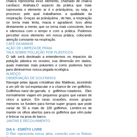
chakra representa esse elemento, chamado de chakra
cardíaco: Anáhata.O aspecto da prática que mais
representa o elemento ar é o pránáyáma, ou seja, o
processo pelo qual trabalhamos a qualidade da
respiração. Graças ao pránáyáma , de fato, a respiração
se torna mais lenta, macia e agradável. Isso afeta
diretamente a mente, que se torna mais consciente, leve
e silenciosa com o tempo e com a prática. Podemos
perceber ess
e elemento em nossa prática, colocando
atenção constante na respiração.
CAFÉ DA MANHÃ
AÇÃO DE LIMPEZA DE PRAIA
TALK SOBRE POLUIÇÃO POR PLÁSTICOS
O talk será destinado a entendermos os impactos da
poluição plástica no oceano, sua dimensão em dados,
quais materiais mais poluentes e como podemos fazer
para diminuirmos nossa pegada ecológica.
ALMOÇO
OBSERVAÇÃO DE GOLFINHOS
Navegar pelas águas cristalinas das Maldivas, assistindo
a um pôr do sol espetacular e a chance de ver golfinhos.
Golfinhos-nariz-de-garrafa e golfinhos-rotadores. Eles
normalmente viajam em pequenos grupos que variam de
cinco a quinze. Em raras ocasiões, esses grupos
menores se fundem para formar super grupos que pode
variar de 50 a mais de 100 golfinhos. Lembre-se de
manter os olhos abertos para os golfinhos que vêm pular
e brincar na proa do barco.
JANTAR E RECOLHIMENTO
DIA 6 - ESIRÍTO LIVRE
O Éter representa nossa alma, conexão com os Reinos