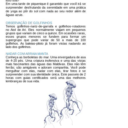
isso soa?
Em uma tarde de piquenique é garantido que você irá se
surpreender desfrutando da serenidade em uma prática
de yoga ao pôr do sol com nada ao seu redor além de
águas azuis.
OBSERVAÇÃO DE GOLFINHOS
Temos golfinhos-nariz-de-garrafa e golfinhos-rotadores
no Atol de Ari. Eles normalmente viajam em pequenos
grupos que variam de cinco a quinze. Em ocasiões raras,
esses grupos menores se fundem para formar um
supergrupo que pode variar de 50 a mais de 100
golfinhos. As baleias-piloto já foram vistas nadando ao
lado dos golfinhos.
NADAR COM ARRAIA MANTA
Conheça as borboletas do mar. Uma envergadura de asa
de 4-20 pés. Uma criatura inofensiva e uma das vistas
mais fascinantes das águas das Maldivas. Elas não têm
ferrão; são amigáveis ​​e adoram companhia. Você pode
mergulhar com elas, nadar com elas, tirar fotos e se
surpreender com sua identidade única. Este passeio de 2
horas com guias certificados será uma das melhores
lembranças de sua vida.