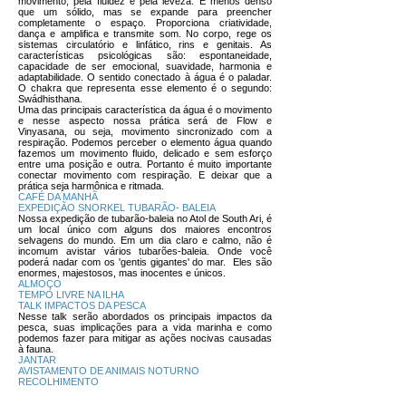
movimento, pela fluidez e pela leveza. É menos denso
que um sólido, mas se expande para preencher
completamente o espaço. Proporciona criatividade,
dança e amplifica e transmite som. No corpo, rege os
sistemas circulatório e linfático, rins e genitais. As
características psicológicas são: espontaneidade,
capacidade de ser emocional, suavidade, harmonia e
adaptabilidade. O sentido conectado à água é o paladar.
O chakra que representa esse elemento é o segundo:
Swádhisthana.
Uma das principais característica da água é o movimento
e nesse aspecto nossa prática será de Flow e
Vinyasana, ou seja, movimento sincronizado com a
respiração. Podemos perceber o elemento água quando
fazemos um movimento fluido, delicado e sem esforço
entre uma posição e outra. Portanto é muito importante
conectar movimento com respiração. E deixar que a
prática seja harmônica e ritmada.
CAFÉ DA MANHÃ
EXPEDIÇÃO SNORKEL TUBARÃO- BALEIA
Nossa expedição de tubarão-baleia no Atol de South Ari, é
um local único com alguns dos maiores encontros
selvagens do mundo. Em um dia claro e calmo, não é
incomum avistar vários tubarões-baleia. Onde você
poderá nadar com os 'gentis gigantes' do mar. Eles são
enormes, majestosos, mas inocentes e únicos.
ALMOÇO
TEMPO LIVRE NA ILHA
TALK IMPACTOS DA PESCA
Nesse talk serão abordados os principais impactos da
pesca, suas implicações para a vida marinha e como
podemos fazer para mitigar as ações nocivas causadas
à fauna.
JANTAR
AVISTAMENTO DE ANIMAIS NOTURNO
RECOLHIMENTO