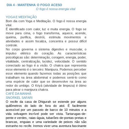
DIA 4 - MANTENHA O FOGO ACESO
O fogo é nossa energia vital
YOGA E MEDITAÇÃO
Bom dia com Yoga e Meditação. O fogo é nossa energia
vital.
É identificado com calor, luz e muita energia. O fogo se
move para cima, o fogo transforma, aquece, acende,
queima, purifica, destrói, estimula movimentos e
atividades e assim focaliza, concentra e possui difícil
controle.
No corpo governa o sistema digestivo e muscular, o
impulso elétrico do coração. As características
psicológicas são: determinação, coragem, energia, poder,
vitalidade, centralização, lucidez, velocidade. O sentido
conectado ao fogo é a visão. O chakra que representa
esse elemento é o terceiro: Manipura. Podemos perceber
esse elemento quando fazemos todas as posições que
trabalham na área abdominal e podemos senti-lo como
uma espécie de calor que se desenvolve na área ao
redor do umbigo. O Kriyá (atividade de limpeza) é ótimo
para ativar o manipura chakra.
CAFÉ DA MANHÃ
SNORKEL SAFARI
O recife da casa de Dhigurah se estende por alguns
quilômetros do lado de fora do atol. É facilmente
acessível por um passeio de barco de 10 minutos e a
vida selvagem incrível pode ser vista. Tartarugas-de-
pente e verdes, raias-águia, tubarões-de-pontas-pretas e
brancas, enguias e uma variedade de peixes não são
estranho no recife. Iremos viver uma aventura fascinante