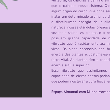
vertebral, os chakras atuam no ali
que circula em nosso sistema. Ca
algum órgão do corpo, que pode ser
inalar um determinado aroma, os c
e distribuímos energia de qual
natureza, nossas glândulas, órgãos 
vez mais saúde. As plantas e o r
possuem grande capacidade de n
vibração que é rapidamente assim
vivos. Os óleos essenciais são 
energia das plantas e, costuma-se 
força vital. As plantas têm a cap
energia sutil e superior.
Essa vibração que assimilamos 
capacidade de elevar nossos padrõe
que podem nos levar à cura física, e
Espaço Almanati com Milene Moraes