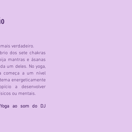
ão
 mais verdadeiro.
́brio dos sete chakras
ija mantras e ásanas
cada um deles. No yoga,
 começa a um nível
sistema energeticamente
pício a desenvolver
́sicos ou mentais.
 Yoga ao som do DJ