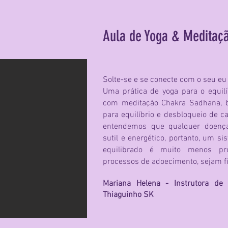
Aula de Yoga & Meditaç
Solte-se e se conecte com o seu eu
Uma prática de yoga para o equili
com meditação Chakra Sadhana, b
para equilíbrio e desbloqueio de 
entendemos que qualquer doença
sutil e energético, portanto, um 
equilibrado é muito menos pro
processos de adoecimento, sejam fi
Mariana Helena - Instrut
ora de
Thiaguinho SK