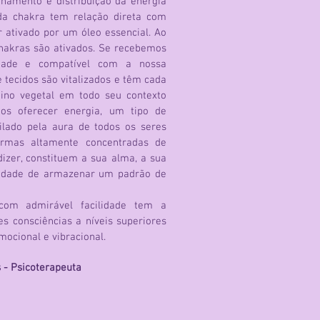
nhamento e distribuição da energia
da chakra tem relação direta com
 ativado por um óleo essencial. Ao
hakras são ativados. Se recebemos
idade e compatível com a nossa
e tecidos são vitalizados e têm cada
eino vegetal em todo seu contexto
os oferecer energia, um tipo de
ilado pela aura de todos os seres
formas altamente concentradas de
dizer, constituem a sua alma, a sua
acidade de armazenar um padrão de
com admirável facilidade tem a
s consciências a níveis superiores
mocional e vibracional.
 - Psicoterapeuta