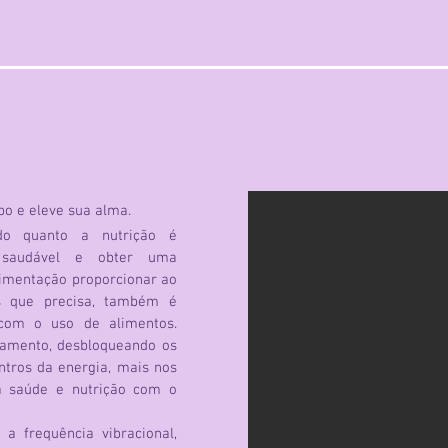
po e eleve sua alma.
 quanto a nutrição é
 saudável e obter uma
limentação proporcionar ao
as que precisa, também é
 com o uso de alimentos.
hamento, desbloqueando os
ntros da energia, mais nos
a saúde e nutrição com o
a frequência vibracional,