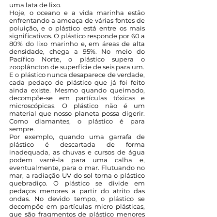
uma lata de lixo.
Hoje, o oceano e a vida marinha estão
enfrentando a ameaça de várias fontes de
poluição, e o plástico está entre os mais
significativos. O plástico responde por 60 a
80% do lixo marinho e, em áreas de alta
densidade, chega a 95%. No meio do
Pacífico Norte, o plástico supera o
zooplâncton de superfície de seis para um.
E o plástico nunca desaparece de verdade,
cada pedaço de plástico que já foi feito
ainda existe. Mesmo quando queimado,
decompõe-se em partículas tóxicas e
microscópicas. O plástico não é um
material que nosso planeta possa digerir.
Como diamantes, o plástico é para
sempre.
Por exemplo, quando uma garrafa de
plástico é descartada de forma
inadequada, as chuvas e cursos de água
podem varrê-la para uma calha e,
eventualmente, para o mar. Flutuando no
mar, a radiação UV do sol torna o plástico
quebradiço. O plástico se divide em
pedaços menores a partir do atrito das
ondas. No devido tempo, o plástico se
decompõe em partículas micro plásticas,
que são fragmentos de plástico menores