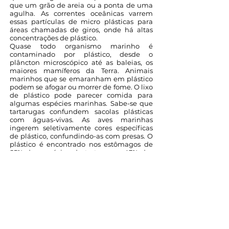
que um grão de areia ou a ponta de uma
agulha. As correntes oceânicas varrem
essas partículas de micro plásticas para
áreas chamadas de giros, onde há altas
concentrações de plástico.
Quase todo organismo marinho é
contaminado por plástico, desde o
plâncton microscópico até as baleias, os
maiores mamíferos da Terra. Animais
marinhos que se emaranham em plástico
podem se afogar ou morrer de fome. O lixo
de plástico pode parecer comida para
algumas espécies marinhas. Sabe-se que
tartarugas confundem sacolas plásticas
com águas-vivas. As aves marinhas
ingerem seletivamente cores específicas
de plástico, confundindo-as com presas. O
plástico é encontrado nos estômagos de
85% das espécies de tartarugas, 43% das
espécies de aves marinhas e 44% dos
mamíferos marinhos.
Comer plástico pode impedir a secreção
da enzima gástrica (que é necessária para
a digestão) e levar o animal a passar fome.
Outros problemas resultantes da ingestão
de plástico são a falha reprodutiva, os
baixos níveis de esteroides e a ovulação
retardada. O plástico ingerido também