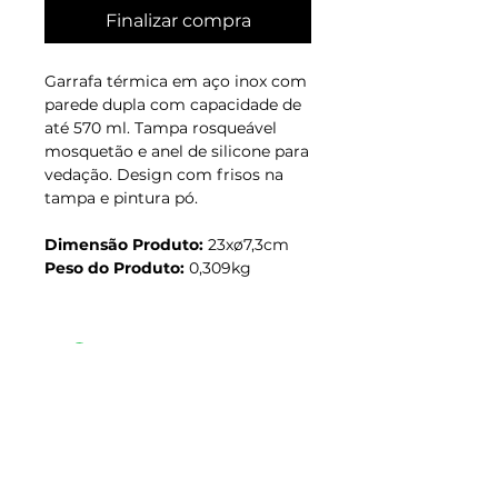
Finalizar compra
Garrafa térmica em aço inox com
parede dupla com capacidade de
até 570 ml. Tampa rosqueável
mosquetão e anel de silicone para
vedação. Design com frisos na
tampa e pintura pó.
Dimensão Produto:
23xø7,3cm
Peso do Produto:
0,309kg
Junte-se à nossa lista de endereços e
fique por dentro das novidades.