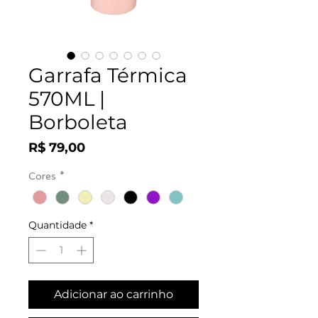
Garrafa Térmica
570ML |
Borboleta
Preço
R$ 79,00
Cores
*
Quantidade
*
Adicionar ao carrinho