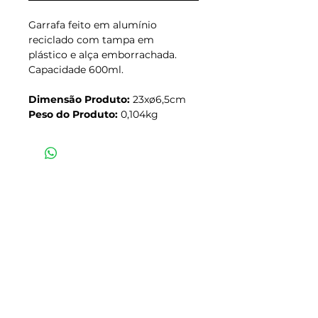
Garrafa feito em alumínio
reciclado com tampa em
plástico e alça emborrachada.
Capacidade 600ml.
Dimensão Produto:
23xø6,5cm
Peso do Produto:
0,104kg
Junte-se à nossa lista de endereços e
fique por dentro das novidades.
Assine já