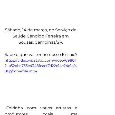
Sábado, 14 de março, no Serviço de 
Saúde Cândido Ferreira em 
Sousas, Campinas/SP. 
Sabe o que vai ter no nosso Ensaio?
https://video.wixstatic.com/video/69801
2_b52dba755e4348feacf7d22c14e24e1a/4
80p/mp4/file.mp4
-Feirinha com vários artistas e 
produtores locais. Uma 